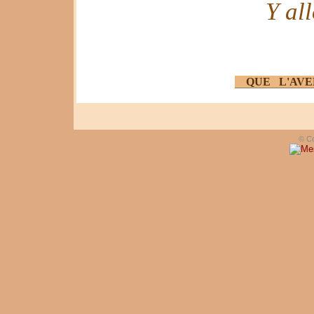
Y al
QUE L'AVE
© Co