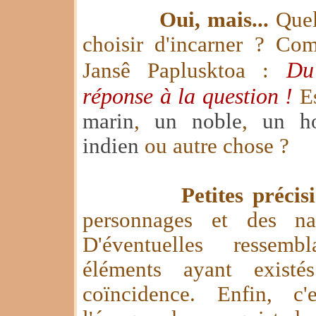
Oui, mais...
Quel 
choisir d'incarner ? Co
Du
Jansê Paplusktoa :
réponse à la question !
Es
marin
,
un noble
,
un h
indien
ou autre chose ?
Petites précis
personnages et des nav
D'éventuelles ressem
éléments ayant existé
coïncidence. Enfin, c'