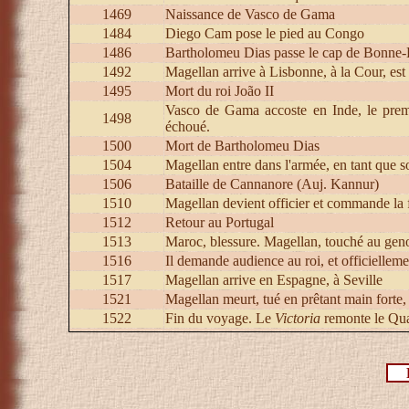
1469
Naissance de Vasco de Gama
1484
Diego Cam pose le pied au Congo
1486
Bartholomeu Dias passe le cap de Bonne-E
1492
Magellan arrive à Lisbonne, à la Cour, est 
1495
Mort du roi João II
Vasco de Gama accoste en Inde, le premie
1498
échoué.
1500
Mort de Bartholomeu Dias
1504
Magellan entre dans l'armée, en tant que 
1506
Bataille de Cannanore (Auj. Kannur)
1510
Magellan devient officier et commande la fl
1512
Retour au Portugal
1513
Maroc, blessure. Magellan, touché au geno
1516
Il demande audience au roi, et officielleme
1517
Magellan arrive en Espagne, à Seville
1521
Magellan meurt, tué en prêtant main forte, 
1522
Fin du voyage. Le
Victoria
remonte le Qua
Pa