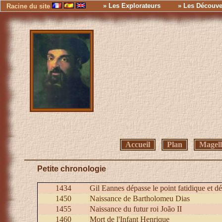
» Les Explorateurs
» Les Découve
Racine du site
Accueil
Plan
Magel
Petite chronologie
1434
Gil Eannes dépasse le point fatidique et 
1450
Naissance de Bartholomeu Dias
1455
Naissance du futur roi João II
1460
Mort de l'Infant Henrique