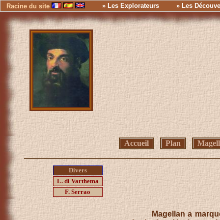
» Les Explorateurs
» Les Découve
Racine du site
Accueil
Plan
Magel
Divers
L. di Varthema
F. Serrao
Magellan a marqué l'hi