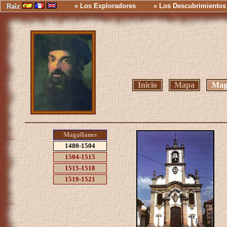
» Los Exploradores
» Los Descubrimientos
Raìz
Inicio
Mapa
Mag
Magallanes
1480-1504
1504-1515
1515-1518
1519-1521