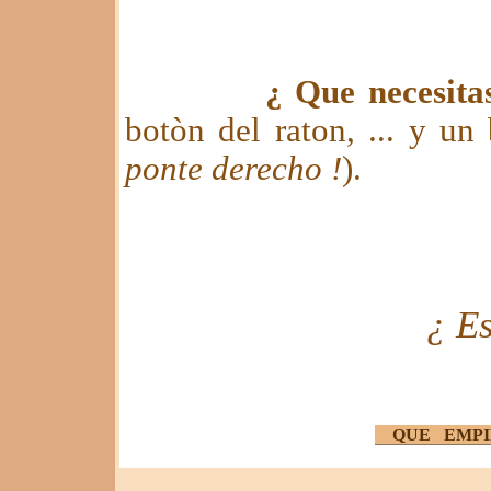
¿ Que necesita
botòn del raton, ... y un
ponte derecho !
).
¿ Es
QUE EMPI