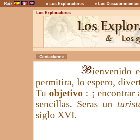
Raìz
» Los Exploradores
» Los Descubrimientos
Los Exploradores
Contactarme
ienvenido e
permitira, lo espero, dive
Tu
objetivo
: ¡ encontrar 
sencillas. Seras un
turist
siglo XVI.