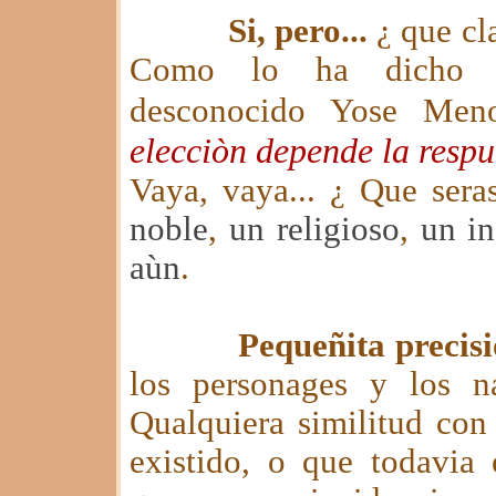
Si, pero...
¿ que cla
Como lo ha dicho el
desconocido Yose Men
elecciòn depende la respu
Vaya, vaya... ¿ Que sera
noble
,
un religioso
,
un in
aùn
.
Pequeñita precis
los personages y los na
Qualquiera similitud co
existido, o que todavia