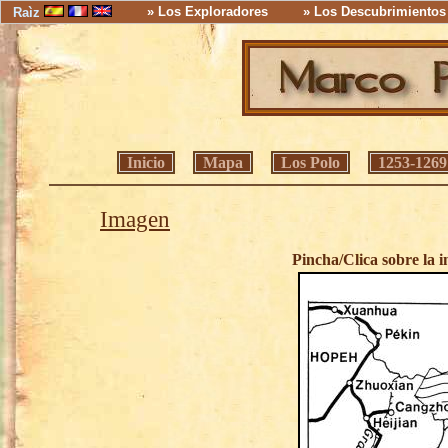
» Los Exploradores
» Los Descubrimientos
Raìz
Inicio
Mapa
Los Polo
1253-1269
Imagen
Pincha/Clica sobre la 