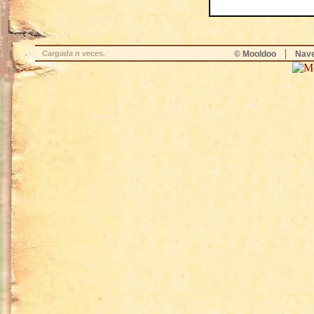
|
Cargada n veces.
© Mooldoo
Nav