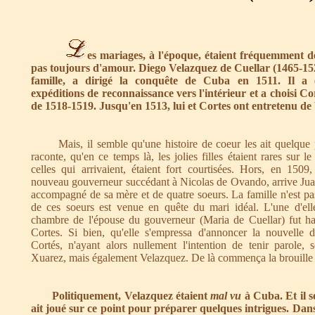
es mariages, à l'époque, étaient fréquemment de
pas toujours d'amour. Diego Velazquez de Cuellar (1465-1524
famille, a dirigé la conquête de Cuba en 1511. Il a 
expéditions de reconnaissance vers l'intérieur et a choisi Co
de 1518-1519. Jusqu'en 1513, lui et Cortes ont entretenu de 
Mais, il semble qu'une histoire de coeur les ait quelque pe
raconte, qu'en ce temps là, les jolies filles étaient rares sur 
celles qui arrivaient, étaient fort courtisées. Hors, en 15
nouveau gouverneur succédant à Nicolas de Ovando, arrive Ju
accompagné de sa mère et de quatre soeurs. La famille n'est pas
de ces soeurs est venue en quête du mari idéal. L'une d'el
chambre de l'épouse du gouverneur (Maria de Cuellar) fut ha
Cortes. Si bien, qu'elle s'empressa d'annoncer la nouvelle 
Cortés, n'ayant alors nullement l'intention de tenir parole, 
Xuarez, mais également Velazquez. De là commença la brouille 
Politiquement, Velazquez étaient
mal vu
à Cuba. Et il s
ait joué sur ce point pour préparer quelques intrigues. Dans