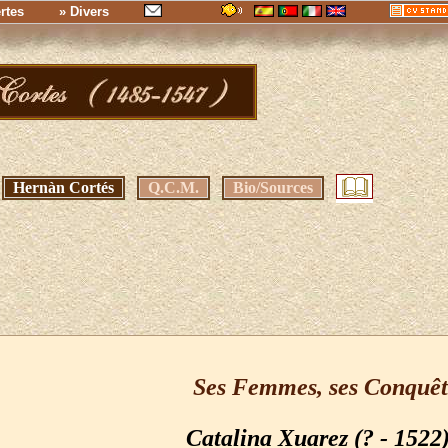
rtes
» Divers
Hernàn Cortés
Q.C.M.
Bio/Sources
Ses Femmes, ses Conquêt
Catalina Xuarez (? - 1522