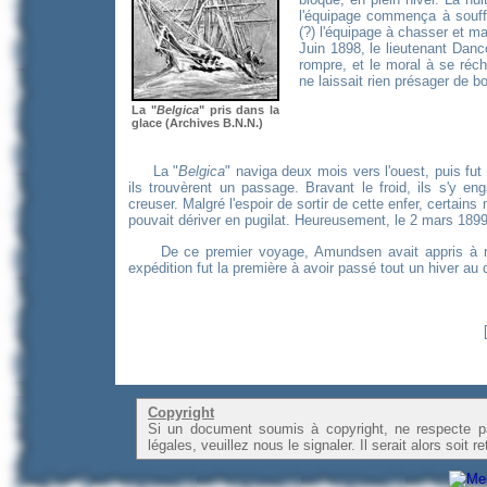
l'équipage commença à souff
(?) l'équipage à chasser et ma
Juin 1898, le lieutenant Danc
rompre, et le moral à se réch
ne laissait rien présager de bo
La "
Belgica
" pris dans la
glace (Archives B.N.N.)
La "
Belgica
" naviga deux mois vers l'ouest, puis fut
ils trouvèrent un passage. Bravant le froid, ils s'y eng
creuser. Malgré l'espoir de sortir de cette enfer, certain
pouvait dériver en pugilat. Heureusement, le 2 mars 1899, 
De ce premier voyage, Amundsen avait appris à nav
expédition fut la première à avoir passé tout un hiver au 
Copyright
Si un document soumis à copyright, ne respecte pas
légales, veuillez nous le signaler. Il serait alors soit r