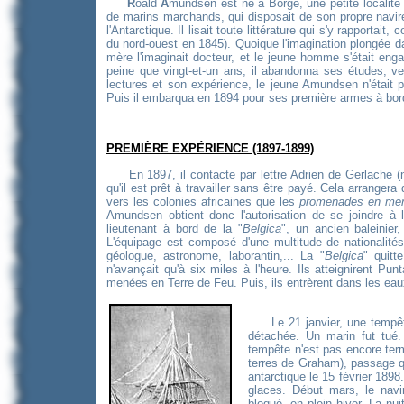
R
oald
A
mundsen est né à Borge, une petite localité 
de marins marchands, qui disposait de son propre navire. 
l'Antarctique. Il lisait toute littérature qui s'y rapportai
du nord-ouest en 1845). Quoique l'imagination plongée d
mère l'imaginait docteur, et le jeune homme s'était eng
peine que vingt-et-un ans, il abandonna ses études, ven
lectures et son expérience, le jeune Amundsen n'était p
Puis il embarqua en 1894 pour ses première armes à bord
PREMIÈRE EXPÉRIENCE (1897-1899)
En 1897, il contacte par lettre Adrien de Gerlache (na
qu'il est prêt à travailler sans être payé. Cela arranger
vers les colonies africaines que les
promenades en me
Amundsen obtient donc l'autorisation de se joindre à l
lieutenant à bord de la "
Belgica
", un ancien baleinier
L'équipage est composé d'une multitude de nationalités 
géologue, astronome, laborantin,... La "
Belgica
" quitt
n'avançait qu'à six miles à l'heure. Ils atteignirent P
menées en Terre de Feu. Puis, ils entrèrent dans les eaux
Le 21 janvier, une tempête 
détachée. Un marin fut tué.
tempête n'est pas encore ter
terres de Graham), passage q
antarctique le 15 février 1898.
glaces. Début mars, le navire
bloqué, en plein hiver. La nui