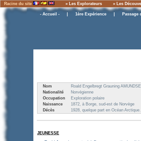
Racine du site
» Les Explorateurs
» Les Découve
- Accueil -
|
1ère Expérience
|
Passage 
ROALD AMUNDSEN (1872-1928)
Nom
Roald Engelbregt Grauning AMUNDS
Nationalité
Norvégienne
Occupation
Exploration polaire
Naissance
1872, à Borge, sud-est de Norvège
Décès
1928, quelque part en Océan Arctique.
JEUNESSE