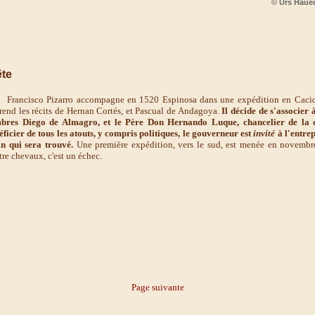
© Urs Haue
ête
ncisco Pizarro accompagne en 1520 Espinosa dans une expédition en Cacique U
rend les récits de Hernan Cortés, et Pascual de Andagoya.
Il décide de s'associer
bres Diego de Almagro, et le Père Don Hernando Luque, chancelier de la ca
éficier de tous les atouts, y compris politiques, le gouverneur est
invité
à l'entrep
in qui sera trouvé.
Une première expédition, vers le sud, est menée en novem
tre chevaux, c'est un échec.
Page suivante