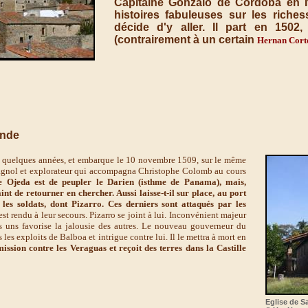
Capitaine Gonzalo de Cordoba en It
histoires fabuleuses sur les rich
décide d'y aller. Il part en 150
(contrairement à un certain
Hernan Cort
onde
 quelques années, et embarque le 10 novembre 1509, sur le même
agnol et explorateur qui accompagna Christophe Colomb au cours
de Ojeda est de peupler le Darien (isthme de Panama), mais,
int de retourner en chercher. Aussi laisse-t-il sur place, au port
les soldats, dont Pizarro. Ces derniers sont attaqués par les
t rendu à leur secours. Pizarro se joint à lui. Inconvénient majeur
es uns favorise la jalousie des autres. Le nouveau gouverneur du
 les exploits de Balboa et intrigue contre lui. Il le mettra à mort en
ission contre les Veraguas et reçoit des terres dans la Castille
Eglise de S