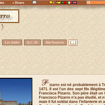
tes
» Divers
Les Indes
Q.C.M.
Bio/Sources
izarro est né probablement à Tr
1471. Il est l'un des sept fils illégit
Francisca Pizarro. Son père était un
Francisco Pizarro n'a pas étudié, et 
mais il fut soldat dans l'infanterie 