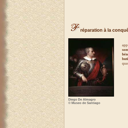
réparation à la conqu
Fra
app
som
bén
but
qua
Diego De Almagro
© Museo de Santiago