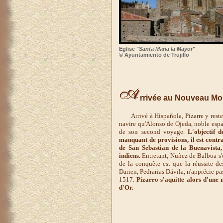
Eglise "
Santa Maria la Mayor
"
© Ayuntamiento de Trujillo
rrivée au Nouveau M
Arrivé à Hispañola, Pizarre y reste
navire qu'Alonso de Ojeda, noble esp
de son second voyage.
L'objectif 
manquant de provisions, il est contra
de San Sebastian de la Buenavista, 
indiens.
Entretant, Nuñez de Balboa s'es
de la conquête est que la réussite d
Darien, Pedrarias Dávila, n'apprécie pas
1517.
Pizarro s'aquitte alors d'une m
d'Or.