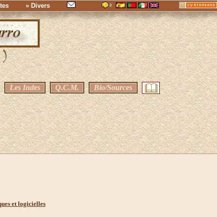
tes
» Divers
Les Indes
Q.C.M.
Bio/Sources
ues et logicielles