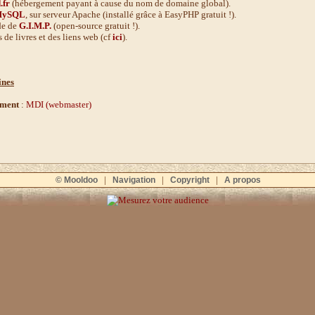
.fr
(hébergement payant à cause du nom de domaine global).
ySQL
, sur serveur Apache (installé grâce à EasyPHP gratuit !).
ide de
G.I.M.P.
(open-source gratuit !).
s de livres et des liens web (cf
ici
).
ines
ement
:
MDI (webmaster)
|
|
|
© Mooldoo
Navigation
Copyright
A propos