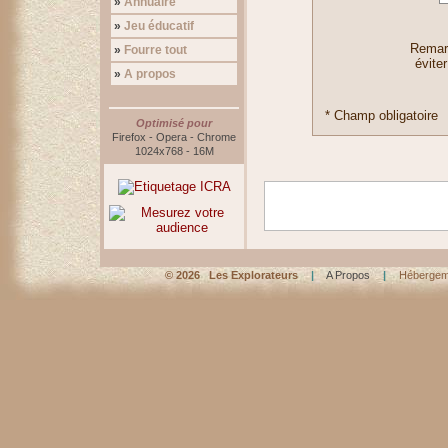
»
Annuaire
»
Jeu éducatif
Remarq
»
Fourre tout
éviter
»
A propos
* Champ obligatoire
Optimisé pour
Firefox - Opera - Chrome
1024x768 - 16M
©
2026 Les Explorateurs
|
A Propos
|
Hébergem