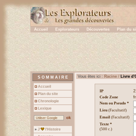
Ce site 
En continuant a naviguer, vous nous autorisez a deposer 
Accueil
Explorateurs
Découvertes
Plan du si
Vous êtes ici :
Racine
/
Livre d'
S O M M A I R E
Accueil
IP
2
Plan du site
Code Zone
f
Chronologie
Nom ou Pseudo *
Lexique
Lieu
(Facultatif)
Email
(Facultatif)
ok
Texte *
(500 c.)
»
J'
l'Histoire