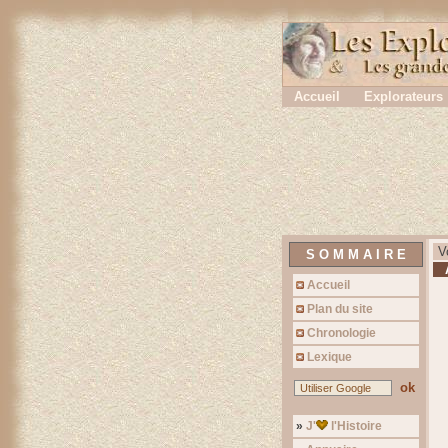
En continuant a navigue
Accueil
Explorateurs
Vo
S O M M A I R E
A
Accueil
Plan du site
Chronologie
Lexique
ok
»
J'
l'Histoire