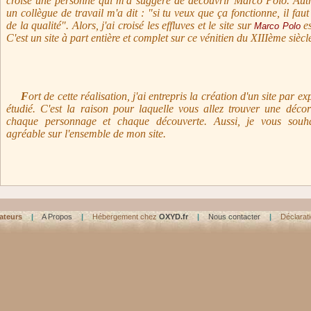
croisé une personne qui m'a suggéré de découvrir Marco Polo. Autr
un collègue de travail m'a dit : "si tu veux que ça fonctionne, il faut 
de la qualité". Alors, j'ai croisé les effluves et le site sur
es
Marco Polo
C'est un site à part entière et complet sur ce vénitien du XIIIème siècl
F
ort de cette réalisation, j'ai entrepris la création d'un site par e
étudié. C'est la raison pour laquelle vous allez trouver une décor
chaque personnage et chaque découverte. Aussi, je vous souha
agréable sur l'ensemble de mon site.
ateurs
|
A Propos
|
Hébergement chez
OXYD.fr
|
Nous contacter
|
Déclarat