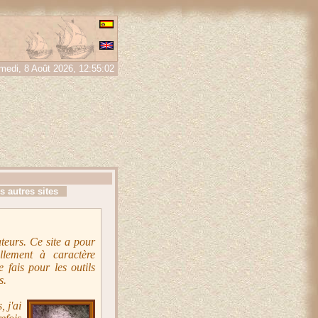
voir plus ou s'opposer
.
medi, 8 Août 2026, 12:55:02
 autres sites
ateurs. Ce site a pour
llement à caractère
 fais pour les outils
s.
, j'ai