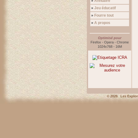
»
Annuaire
»
Jeu éducatif
»
Fourre tout
»
A propos
Optimisé pour
Firefox - Opera - Chrome
1024x768 - 16M
©
2026 Les Explor