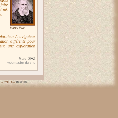
efois
faire
t né.
e.
Marco Polo
xplorateur / navigateur
ation différente pour
ite une exploration
Marc DIAZ
webmaster du site
ion CNIL No
1006598