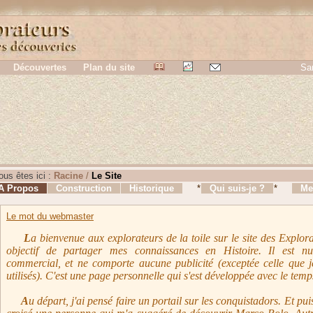
Ce site utilise Google Analytics.
En sa
r, vous nous autorisez a deposer un cookie a des fins de mesure d'audience.
Découvertes
Plan du site
Sa
us êtes ici :
Racine
/
Le Site
 Propos
Construction
Historique
*
Qui suis-je ?
*
Mes
Le mot du webmaster
L
a bienvenue aux explorateurs de la toile sur le site des Explor
objectif de partager mes connaissances en Histoire. Il est nu
commercial, et ne comporte aucune publicité (exceptée celle que je
utilisés). C'est une page personnelle qui s'est développée avec le temp
A
u départ, j'ai pensé faire un portail sur les conquistadors. Et puis