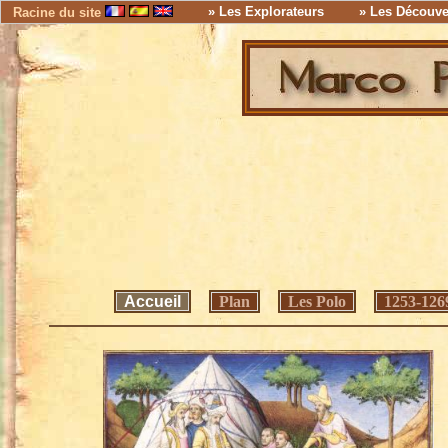
» Les Explorateurs
» Les Découve
Racine du site
Accueil
Plan
Les Polo
1253-126