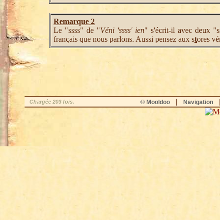
Remarque 2
Le "ssss" de "
Véni 'ssss' ien
" s'écrit-il avec deux "
français que nous parlons. Aussi pensez aux s
t
ores vé
|
Chargée 203 fois.
© Mooldoo
Navigation