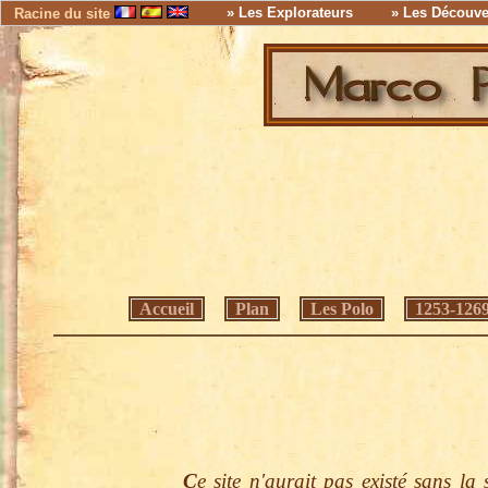
» Les Explorateurs
» Les Découve
Racine du site
Accueil
Plan
Les Polo
1253-126
C
e site n'aurait pas existé sans l